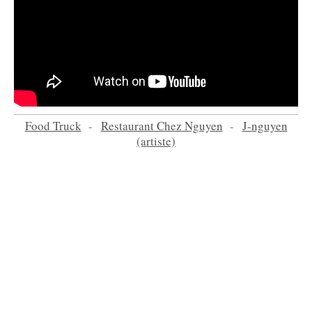
Food Truck
-
Restaurant Chez Nguyen
-
J-nguyen
(artiste)